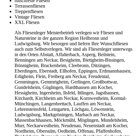
rutschfeste Fliesen
Terrassenfliesen
Treppenfliesen
Vintage Fliesen
XXL Fliesen
Als Fliesenleger Meisterbetrieb verlegen wir Fliesen und
Natursteine in der ganzen Region Heilbronn und
Ludwigsburg. Wir besorgen und liefern Ihre Wunschfliesen
auch zum Selbstverlegen. Wir sind als Fliesenleger unterwegs
in den Orten Abstatt, Affalterbach, Asperg, Beilstein,
Benningen am Neckar, Besigheim, Bietigheim-Bissingen,
Bönnigheim, Brackenheim, Cleebronn, Ditzingen,
Eberdingen, Eberstadt, Ellhofen, Eppingen, Erdmannhausen,
Erligheim, Flein, Freiberg am Neckar, Freudental,
Gemmingen, Gemmrigheim, Gerlingen, Großbottwar,
Gundelsheim, Güglingen, Hardthausen am Kocher,
Hessigheim, Ingersheim, Ilsfeld, Ittlingen, Jagsthausen,
Kirchardt, Kirchheim am Neckar, Kornwestheim, Korntal-
Münchingen, Langenbrettach, Lauffen am Neckar,
Lehrensteinsfeld, Leingarten, Löchgau, Löwenstein,
Ludwigsburg, Markgröningen, Marbach am Neckar,
Massenbachhausen, Möckmühl, Möglingen, Mundelsheim,
Murr, Neckarwestheim, Neudenau, Neuenstadt am Kocher,
Nordheim, Obersulm, Oedheim, Offenau, Pfaffenhofen,